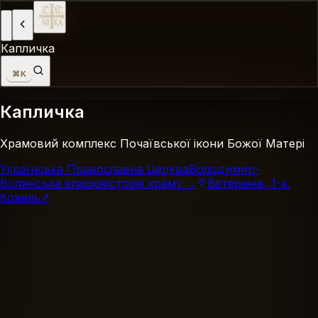
Капличка
⌘K
Капличка
Храмовий комплекс Почаївської ікони Божої Матері
Українська Православна Церква
Володимир-
Волинська єпархія
Історія храму →
Ветеранів, 1-а,
Ковель
↗