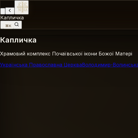
Капличка
⌘K
Капличка
Храмовий комплекс Почаївської ікони Божої Матері
Українська Православна Церква
Володимир-Волинська