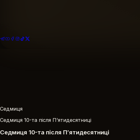
Найближче богослужіння
Розклад богослужінь
Подати записку
За Здоров’я · За Упокій
На благоустрій храму
Ваша пожертва
Седмиця
Седмиця 10-та після П’ятидесятниці
Седмиця 10-та після П’ятидесятниці