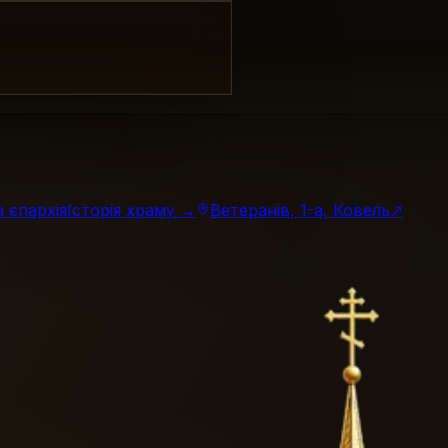
 єпархія
Історія храму →
Ветеранів, 1-а, Ковель
↗