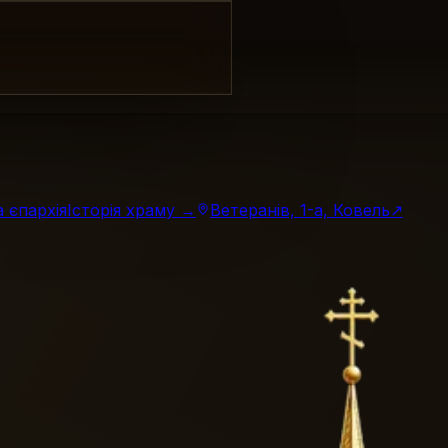
 єпархія
Історія храму →
Ветеранів, 1-а, Ковель
↗