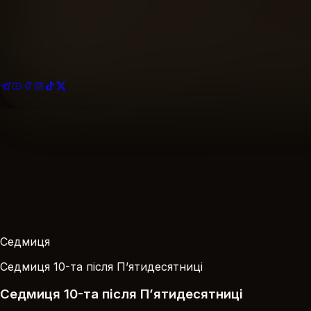
Найближче богослужіння
Розклад богослужінь
Подати записку
За Здоров’я · За Упокій
На благоустрій храму
Ваша пожертва
Седмиця
Седмиця 10-та після П’ятидесятниці
Седмиця 10-та після П’ятидесятниці