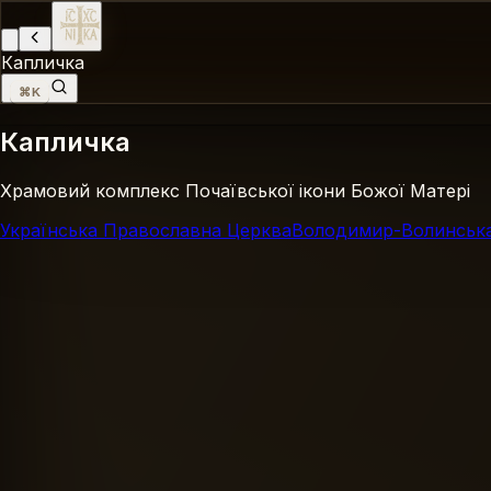
Капличка
⌘K
Капличка
Храмовий комплекс Почаївської ікони Божої Матері
Українська Православна Церква
Володимир-Волинська