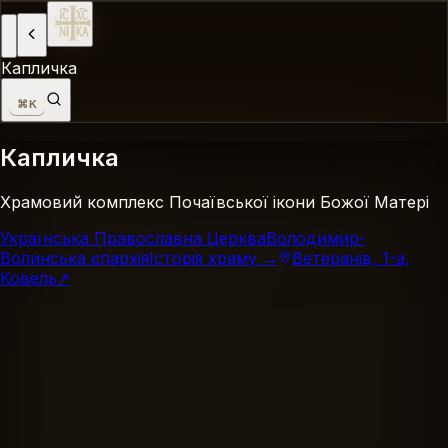
Капличка
⌘K
Капличка
Храмовий комплекс Почаївської ікони Божої Матері
Українська Православна Церква
Володимир-
Волинська єпархія
Історія храму →
Ветеранів, 1-а,
Ковель
↗