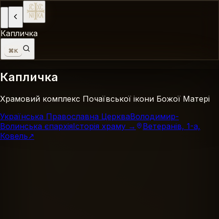
Капличка
⌘K
Капличка
Храмовий комплекс Почаївської ікони Божої Матері
Українська Православна Церква
Володимир-
Волинська єпархія
Історія храму →
Ветеранів, 1-а,
Ковель
↗