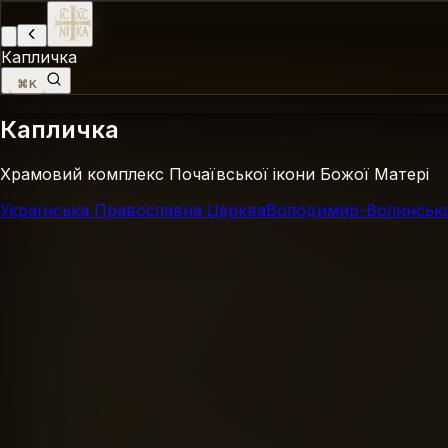
Капличка
⌘K
Капличка
Храмовий комплекс Почаївської ікони Божої Матері
Українська Православна Церква
Володимир-Волинська