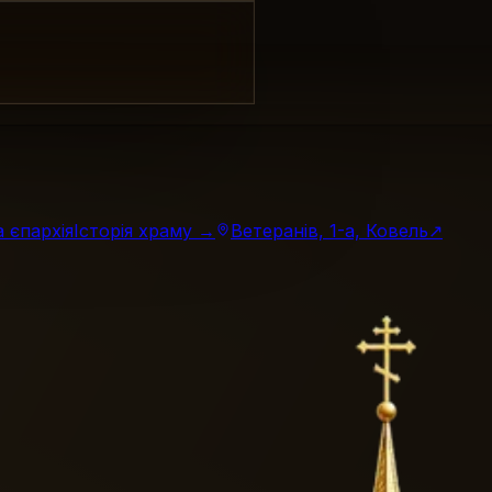
 єпархія
Історія храму →
Ветеранів, 1-а, Ковель
↗