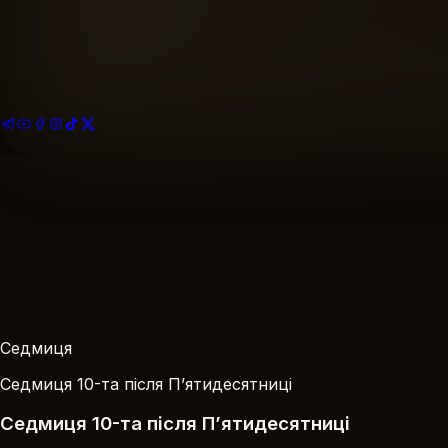
Найближче богослужіння
Розклад богослужінь
Подати записку
За Здоров’я · За Упокій
На благоустрій храму
Ваша пожертва
Седмиця
Седмиця 10-та після П’ятидесятниці
Седмиця 10-та після П’ятидесятниці