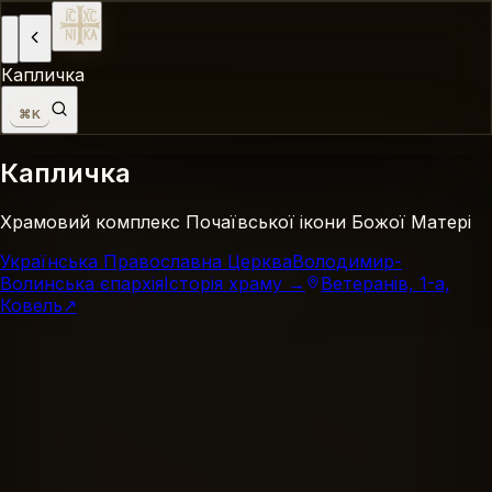
Капличка
⌘K
Капличка
Храмовий комплекс Почаївської ікони Божої Матері
Українська Православна Церква
Володимир-
Волинська єпархія
Історія храму →
Ветеранів, 1-а,
Ковель
↗