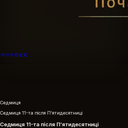
Найближче богослужіння
Розклад богослужінь
Подати записку
За Здоров’я · За Упокій
На благоустрій храму
Ваша пожертва
Седмиця
Седмиця 11-та після П’ятидесятниці
Седмиця 11-та після П’ятидесятниці