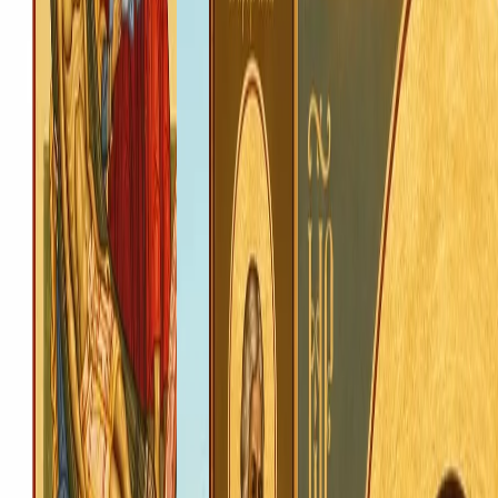
Протоієрей Володимир Ровінський
Настоятель храму, старший
благочинний Ковельської округи
Протоієрей Віталій Попко
Клірик храму, помічник настоятеля з
господарчих питань
Протоієрей Роман Марчук
Клірик храму, ризничий, викладач Недільної
школи
Капличка
Храмовий комплекс Почаївської ікони Божої Матері
УПЦ · Володимир-Волинська єпархія · Ковель