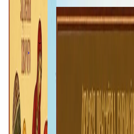
Життя парафії
·
5 серпня
Почаївська ікона Пресвятої Богородиці
Про свято
·
4 серпня
Більше анонсів · 12
Усі анонси
5 серпня 2026 р.