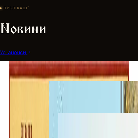
ПУБЛІКАЦІЇ
Новини
Усі анонси
Лікар, який не брав плати: чим вражає життя
святого Пантелеімона
Про свято
·
7 серпня
Митрополит Володимир очолив соборне
богослужіння у день Престольного свята
Життя парафії
·
6 серпня
Престольне свято розпочалося Всенічним
бдінням