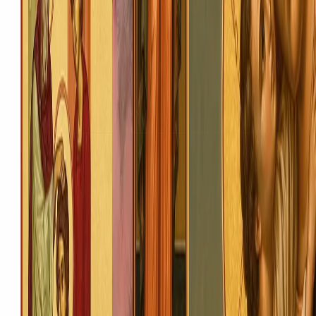
Подати записку
Пожертва на храм
Таїнства
Погребіння
Про нас
Історія храму
©
2026
Храмовий комплекс Почаївської ікони Божої
Матері
.
Всі права захищені
Конфіденційність
Умови використання
Файли cookie
Designed by
ROOM SIXTY NINE