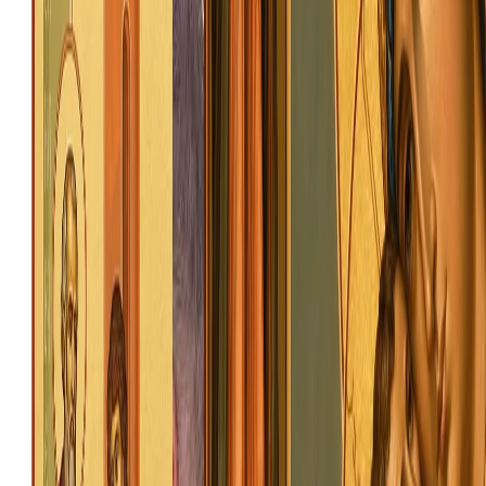
kaplychka@ukr.net
Богослужіння
Розклад
Онлайн-трансляція
Тексти богослужінь
Бібліотека
Молитви
Акафісти
Псалтир
Канони
Парафіянам