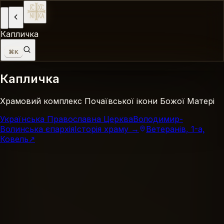
Капличка
⌘K
Капличка
Храмовий комплекс Почаївської ікони Божої Матері
Українська Православна Церква
Володимир-
Волинська єпархія
Історія храму →
Ветеранів, 1-а,
Ковель
↗