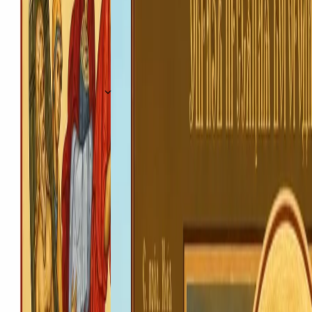
Більше проповідей · 62
Молитва за рідних
Подати записку
Впишіть імена рідних за здоровʼя чи за упокій — їх
прочитають на найближчій Божественній Літургії в
нашому храмі
Написати записку