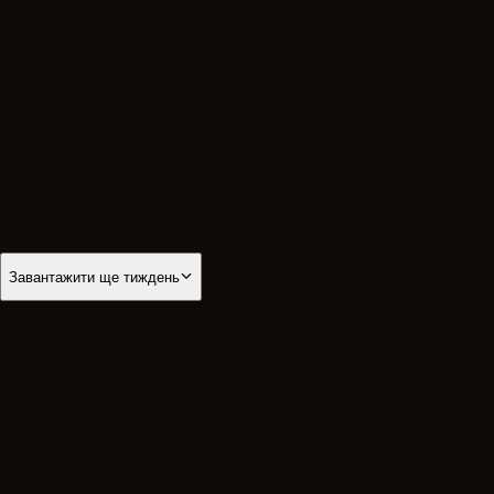
15
серпня
Субота
Перенесення мощей архідиякона Стефана
·
08:00
Літургія
·
18:00
Всенічна
08:00
Літургія
Панахида
Панахида
18:00
Всенічна
Успенський піст
Завантажити ще тиждень
Серпень
2026
Пн