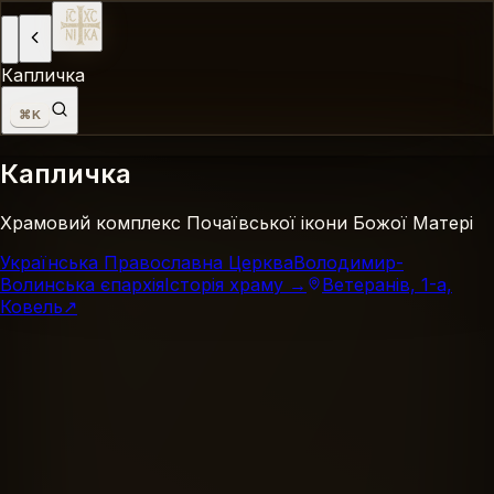
Капличка
⌘K
Капличка
Храмовий комплекс Почаївської ікони Божої Матері
Українська Православна Церква
Володимир-
Волинська єпархія
Історія храму →
Ветеранів, 1-а,
Ковель
↗