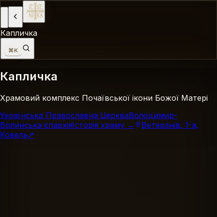
Капличка
⌘K
Капличка
Храмовий комплекс Почаївської ікони Божої Матері
Українська Православна Церква
Володимир-
Волинська єпархія
Історія храму →
Ветеранів, 1-а,
Ковель
↗