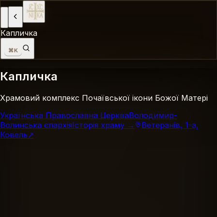
Капличка
⌘K
Капличка
Храмовий комплекс Почаївської ікони Божої Матері
Українська Православна Церква
Володимир-
Волинська єпархія
Історія храму →
Ветеранів, 1-а,
Ковель
↗