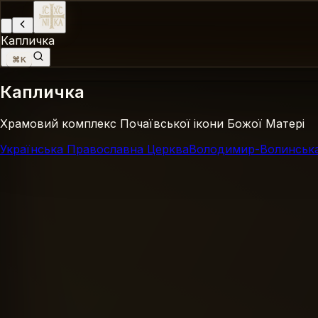
Капличка
⌘K
Капличка
Храмовий комплекс Почаївської ікони Божої Матері
Українська Православна Церква
Володимир-Волинська