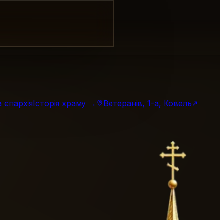
 єпархія
Історія храму →
Ветеранів, 1-а, Ковель
↗