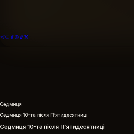
Найближче богослужіння
Розклад богослужінь
Подати записку
За Здоров’я · За Упокій
На благоустрій храму
Ваша пожертва
Седмиця
Седмиця 10-та після П’ятидесятниці
Седмиця 10-та після П’ятидесятниці