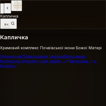
Капличка
⌘K
Капличка
Храмовий комплекс Почаївської ікони Божої Матері
Українська Православна Церква
Володимир-
Волинська єпархія
Історія храму →
Ветеранів, 1-а,
Ковель
↗