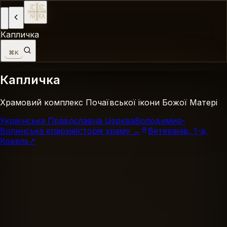
Капличка
⌘K
Капличка
Храмовий комплекс Почаївської ікони Божої Матері
Українська Православна Церква
Володимир-
Волинська єпархія
Історія храму →
Ветеранів, 1-а,
Ковель
↗