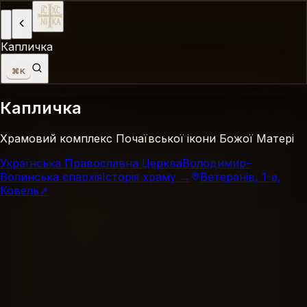
Капличка
⌘K
Капличка
Храмовий комплекс Почаївської ікони Божої Матері
Українська Православна Церква
Володимир-
Волинська єпархія
Історія храму →
Ветеранів, 1-а,
Ковель
↗