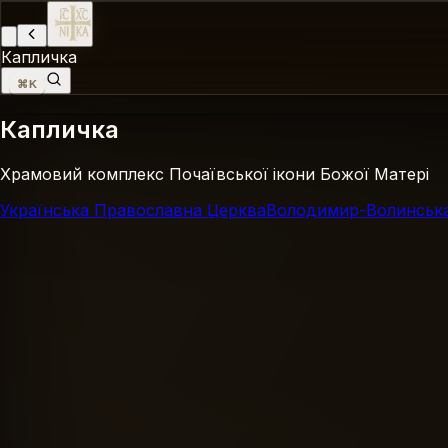
Капличка
⌘K
Капличка
Храмовий комплекс Почаївської ікони Божої Матері
Українська Православна Церква
Володимир-Волинська