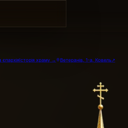
 єпархія
Історія храму →
Ветеранів, 1-а, Ковель
↗