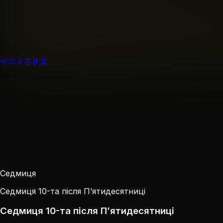
Найближче богослужіння
Розклад богослужінь
Подати записку
За Здоров’я · За Упокій
На благоустрій храму
Ваша пожертва
Седмиця
Седмиця 10-та після П’ятидесятниці
Седмиця 10-та після П’ятидесятниці