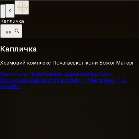
Капличка
⌘K
Капличка
Храмовий комплекс Почаївської ікони Божої Матері
Українська Православна Церква
Володимир-
Волинська єпархія
Історія храму →
Ветеранів, 1-а,
Ковель
↗