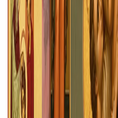
Подати записку
Пожертва на храм
Таїнства
Погребіння
Про нас
Історія храму
©
2026
Храмовий комплекс Почаївської ікони Божої
Матері
.
Всі права захищені
Конфіденційність
Умови використання
Файли cookie
Designed by
ROOM SIXTY NINE