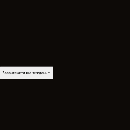
15
серпня
Субота
Перенесення мощей архідиякона Стефана
·
08:00
Літургія
·
18:00
Всенічна
08:00
Літургія
Панахида
Панахида
18:00
Всенічна
Успенський піст
Завантажити ще тиждень
Серпень
2026
Пн