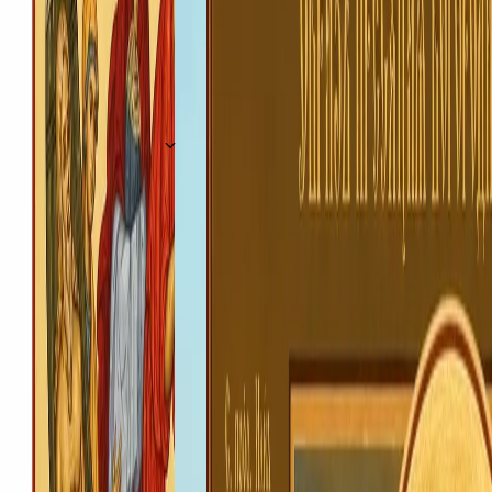
Більше проповідей · 62
Молитва за рідних
Подати записку
Впишіть імена рідних за здоровʼя чи за упокій — їх
прочитають на найближчій Божественній Літургії в
нашому храмі
Написати записку