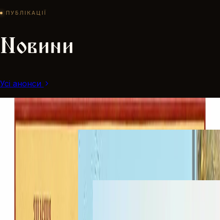
ПУБЛІКАЦІЇ
Новини
Усі анонси
Лікар, який не брав плати: чим вражає життя
святого Пантелеімона
Про свято
·
7 серпня
Митрополит Володимир очолив соборне
богослужіння у день Престольного свята
Життя парафії
·
6 серпня
Престольне свято розпочалося Всенічним
бдінням