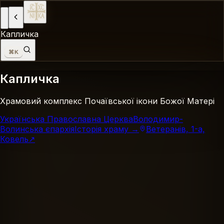
Капличка
⌘K
Капличка
Храмовий комплекс Почаївської ікони Божої Матері
Українська Православна Церква
Володимир-
Волинська єпархія
Історія храму →
Ветеранів, 1-а,
Ковель
↗