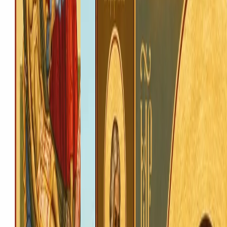
Протоієрей Володимир Ровінський
Настоятель храму, старший
благочинний Ковельської округи
Протоієрей Віталій Попко
Клірик храму, помічник настоятеля з
господарчих питань
Протоієрей Роман Марчук
Клірик храму, ризничий, викладач Недільної
школи
Капличка
Храмовий комплекс Почаївської ікони Божої Матері
УПЦ · Володимир-Волинська єпархія · Ковель