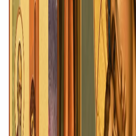
kaplychka@ukr.net
Богослужіння
Розклад
Онлайн-трансляція
Тексти богослужінь
Бібліотека
Молитви
Акафісти
Псалтир
Канони
Парафіянам