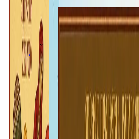
Життя парафії
·
5 серпня
Почаївська ікона Пресвятої Богородиці
Про свято
·
4 серпня
Більше анонсів · 12
Усі анонси
5 серпня 2026 р.