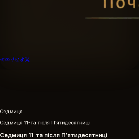
Найближче богослужіння
Розклад богослужінь
Подати записку
За Здоров’я · За Упокій
На благоустрій храму
Ваша пожертва
Седмиця
Седмиця 11-та після П’ятидесятниці
Седмиця 11-та після П’ятидесятниці